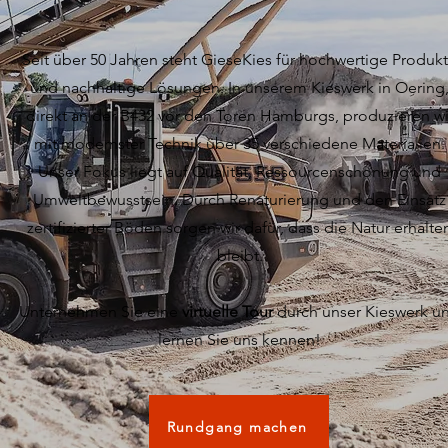
Seit über 50 Jahren steht GieseKies für hochwertige Produk
und nachhaltige Lösungen. In unserem Kieswerk in Oering
direkt an der B432 vor den Toren Hamburgs, produzieren wi
mit modernster Technik über 35 verschiedene Materialien.
Unser Fokus liegt auf Qualität, Ressourcenschonung und
Umweltbewusstsein. Durch Renaturierung und den Einsatz
zertifizierter Böden sorgen wir dafür, dass die Natur erhalte
bleibt.
Unternehmen Sie eine
virtuelle Tour
durch unser Kieswerk u
lernen Sie uns kennen!
Rundgang machen