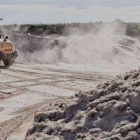
te
,
r
n
nd